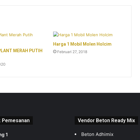
Harga 1 Mobil Molen Holcim
PLANT MERAH PUTIH
Februari 27, 2018
020
k Pemesanan
Vendor Beton Ready Mix
Beton Adhimix
ng 1