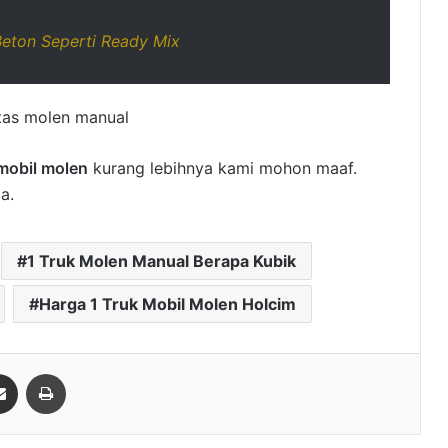
eton Seperti Ready Mix
 mobil molen
kurang lebihnya kami mohon maaf.
a.
1 Truk Molen Manual Berapa Kubik
Harga 1 Truk Mobil Molen Holcim
it
Share via Email
Print