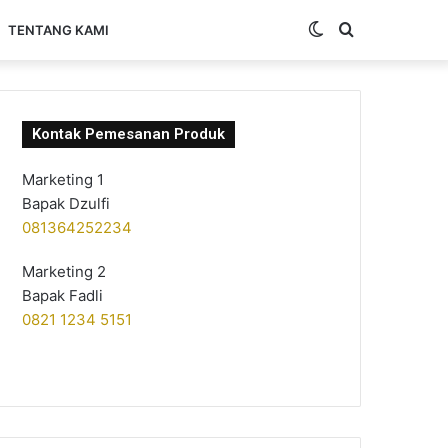
Switch
Search
TENTANG KAMI
skin
for
Kontak Pemesanan Produk
Marketing 1
Bapak Dzulfi
081364252234
Marketing 2
Bapak Fadli
0821 1234 5151