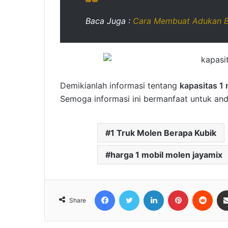
Baca Juga :
Cara Membuat Adukan B
Demikianlah informasi tentang
kapasitas 1
Semoga informasi ini bermanfaat untuk and
1 Truk Molen Berapa Kubik
harga 1 mobil molen jayamix
Facebook
Twitter
LinkedIn
Pinterest
Redd
Share