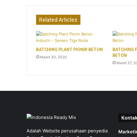
Related Articles
BATCHING PLANT PIONIR BETON
BATCHING 
BETON
Maret 30, 2020
Maret 27, 2
Konta
Adalah Website perusahaan penyedia
Marketi