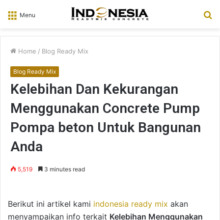
S
Menu
fo
Home
/
Blog Ready Mix
Blog Ready Mix
Kelebihan Dan Kekurangan
Menggunakan Concrete Pump
Pompa beton Untuk Bangunan
Anda
5,519
3 minutes read
Berikut ini artikel kami
indonesia ready mix
akan
menyampaikan info terkait
Kelebihan Menggunakan