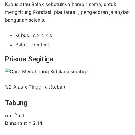
Kubus atau Balok sebetulnya hampir sama, untuk
menghitung Pondasi, plat lantai , pengecoran jalan,dan
bangunan sejenis.
Kubus : s x s x s
Balok : p x l x t
Prisma Segitiga
1/2 Alas x Tinggi x t(tebal)
Tabung
2
π x r
x t
Dimana π = 3.14