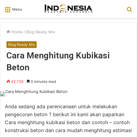
S
Menu
fo
Home
/
Blog Ready Mix
Blog Ready Mix
Cara Menghitung Kubikasi
Beton
42,739
3 minutes read
Anda sedang ada perencanaan untuk melakukan
pengecoran beton ? berikut ini kami akan paparkan
Cara menghitung kubikasi beton dan contoh – contoh
konstruksi beton dan cara mudah menghitung estimasi