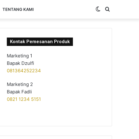
Switch
Search
TENTANG KAMI
skin
for
Kontak Pemesanan Produk
Marketing 1
Bapak Dzulfi
081364252234
Marketing 2
Bapak Fadli
0821 1234 5151