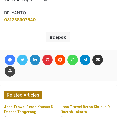
BP. YANTO
081288907640
Depok
Facebook
Twitter
LinkedIn
Pinterest
Reddit
WhatsApp
Telegram
Share via Email
Print
Related Articles
Jasa Trowel Beton Khusus Di
Jasa Trowel Beton Khusus Di
Daerah Tangerang
Daerah Jakarta