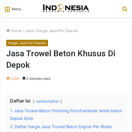
S
Menu
fo
Home
/
Jasa
/
Harga Jasa Per Daerah
Harga Jasa Per Daerah
Jasa Trowel Beton Khusus Di
Depok
1,225
2 minutes read
Daftar Isi
sembunyikan
1
Jasa Trowel Beton Finishing Floorhardener lantai beton
Depok Kota
2
Daftar Harga Jasa Trowel Beton Depok Per Meter