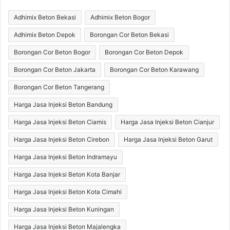
Adhimix Beton Bekasi
Adhimix Beton Bogor
Adhimix Beton Depok
Borongan Cor Beton Bekasi
Borongan Cor Beton Bogor
Borongan Cor Beton Depok
Borongan Cor Beton Jakarta
Borongan Cor Beton Karawang
Borongan Cor Beton Tangerang
Harga Jasa Injeksi Beton Bandung
Harga Jasa Injeksi Beton Ciamis
Harga Jasa Injeksi Beton Cianjur
Harga Jasa Injeksi Beton Cirebon
Harga Jasa Injeksi Beton Garut
Harga Jasa Injeksi Beton Indramayu
Harga Jasa Injeksi Beton Kota Banjar
Harga Jasa Injeksi Beton Kota Cimahi
Harga Jasa Injeksi Beton Kuningan
Harga Jasa Injeksi Beton Majalengka