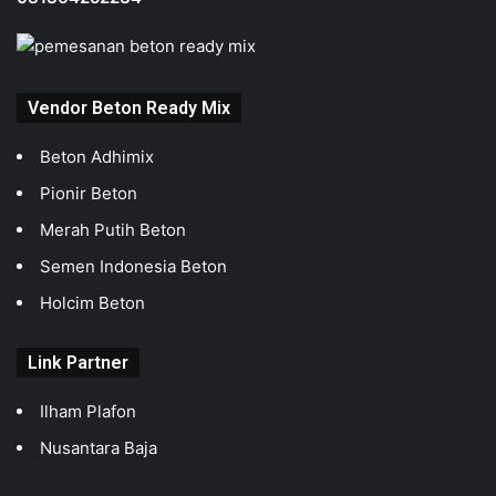
Vendor Beton Ready Mix
Beton Adhimix
Pionir Beton
Merah Putih Beton
Semen Indonesia Beton
Holcim Beton
Link Partner
Ilham Plafon
Nusantara Baja