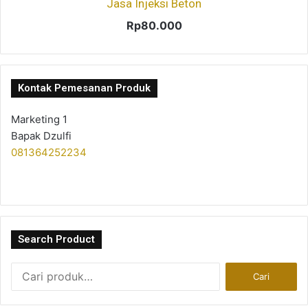
Jasa Injeksi Beton
Rp
80.000
Kontak Pemesanan Produk
Marketing 1
Bapak Dzulfi
081364252234
Search Product
Pencarian
Cari
untuk: