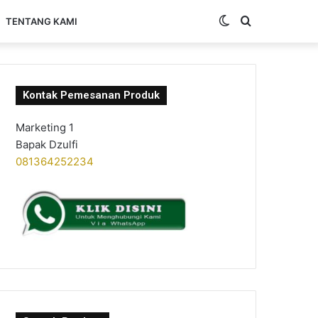
Switch
Search
TENTANG KAMI
skin
for
Kontak Pemesanan Produk
Marketing 1
Bapak Dzulfi
081364252234