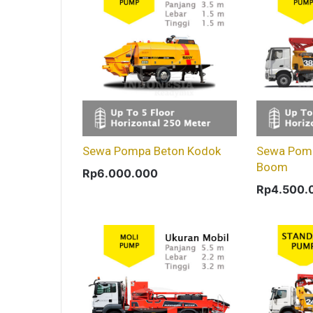
Sewa Pompa Beton Kodok
Sewa Pomp
Boom
Rp
6.000.000
Rp
4.500.